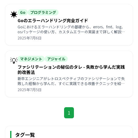
☀️
Go
プログラミング
Goのエラーハンドリング完全ガイド
Goにおけるエラーハンドリングの基礎から、errors、fmt、log、
osパッケージの使い方、カスタムエラーの実装まで詳しく解説し
ます。
2025年7月6日
💡
マネジメント
アジャイル
ファシリテーションの秘伝のタレ - 失敗から学んだ実践
的改善法
新卒エンジニアがレトロスペクティブのファシリテーションで失
敗した経験から学んだ、すぐに実践できる改善テクニックを紹介
します。
2025年7月5日
1
タグ一覧