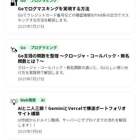
🔐
Go
プログラミング
Goでログマスキングを実現する方法
Goでクレジットカード番号などの機密情報をPrint系の出力でマス
キングする方法を解説します。
2025年7月27日
🦄
Go
プログラミング
Go言語の関数を整理 〜クロージャ・コールバック・無名
関数とは？〜
クロージャ・コールバック・無名関数の違いと、Goらしい使い分
け方を実践例で解説します。
2025年7月27日
💡
Web開発
AI
AIと二人三脚！GeminiとVercelで爆速ポートフォリオ
サイト構築
UI作成からドメイン取得、サーバーにデプロイまでの流れを解説
します！！
2025年7月6日