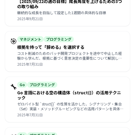
【2025/09/22の週の目標】成長角度を上げるための3つ
の取り組み
継続的な成長を目指して設定した1週間の具体的な目標
2025年9月21日
🎯
マネジメント
プログラミング
根拠を持って「辞める」を選択する
コスト削減のためのバッチ開発プロジェクトを途中で中止した経
験から学んだ、根拠に基づく意思決定の重要性について解説しま
す。
2025年7月31日
🔧
Go
プログラミング
Go 言語における空の構造体（struct{}）の活用テクニ
ック
ゼロバイト型 `struct{}` の性質を活かした、シグナリング・集合
（Set）実装・メソッドグルーピングなどの活用パターンを具体例
付きで解説します。
2025年7月31日